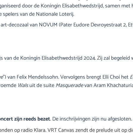
ganiseerd door de Koningin Elisabethwedstrijd, samen met h
 spelers van de Nationale Loterij.
 de art-decozaal van NOVUM (Pater Eudore Devroyestraat 2, Et
 Prijs van de Koningin Elisabethwedstrijd 2024. Zij zal begele
ve
”) van Felix Mendelssohn. Vervolgens brengt Elli Choi het
E
eroemde
Wals
uit de suite
Masquerade
van Aram Khachaturi
ncert zijn reeds bezet
. De inschrijvingen zijn nu afgesloten.
zonden op radio Klara. VRT Canvas zendt de prelude uit op di